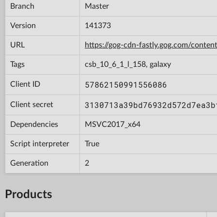
Branch
Master
Version
141373
URL
https://gog-cdn-fastly.gog.com/con
Tags
csb_10_6_1_l_158, galaxy
57862150991556086
Client ID
3130713a39bd76932d572d7ea3b
Client secret
Dependencies
MSVC2017_x64
Script interpreter
True
Generation
2
Products