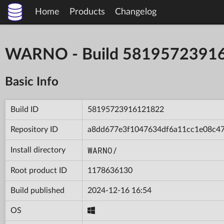
Home
Products
Changelog
WARNO - Build 5819572391
Basic Info
Build ID
58195723916121822
Repository ID
a8dd677e3f1047634df6a11cc1e08c4
WARNO/
Install directory
Root product ID
1178636130
Build published
2024-12-16 16:54
OS