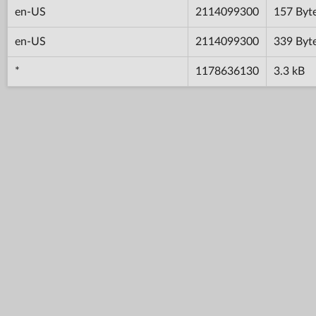
en-US
2114099300
157 Byt
en-US
2114099300
339 Byt
*
1178636130
3.3 kB