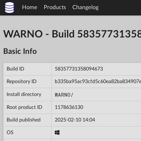
Home
Products
Changelog
WARNO - Build 5835773135
Basic Info
Build ID
58357731358094673
Repository ID
b335ba95ac93cfd5c60ea82ba834907
WARNO/
Install directory
Root product ID
1178636130
Build published
2025-02-10 14:04
OS