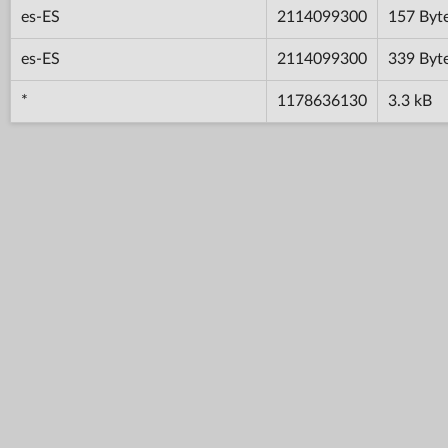
es-ES
2114099300
157 Byt
es-ES
2114099300
339 Byt
*
1178636130
3.3 kB