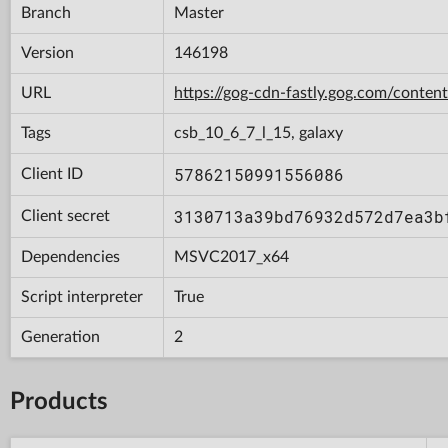
Branch
Master
Version
146198
URL
https://gog-cdn-fastly.gog.com/con
Tags
csb_10_6_7_l_15, galaxy
57862150991556086
Client ID
3130713a39bd76932d572d7ea3b
Client secret
Dependencies
MSVC2017_x64
Script interpreter
True
Generation
2
Products