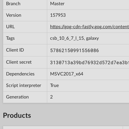
Branch
Master
Version
157953
URL
https://gog-cdn-fastly.gog.com/con
Tags
csb_10_6_7_l_15, galaxy
57862150991556086
Client ID
3130713a39bd76932d572d7ea3b
Client secret
Dependencies
MSVC2017_x64
Script interpreter
True
Generation
2
Products