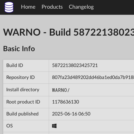
Home
Products
Changelog
WARNO - Build 5872213802
Basic Info
Build ID
58722138023425721
Repository ID
807fa23d489202dd46ba1ed0da7b918
WARNO/
Install directory
Root product ID
1178636130
Build published
2025-06-16 06:50
OS