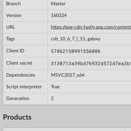
Branch
Master
Version
160324
URL
https://gog-cdn-fastly.gog.com/con
Tags
csb_10_6_7_l_15, galaxy
57862150991556086
Client ID
3130713a39bd76932d572d7ea3b
Client secret
Dependencies
MSVC2017_x64
Script interpreter
True
Generation
2
Products