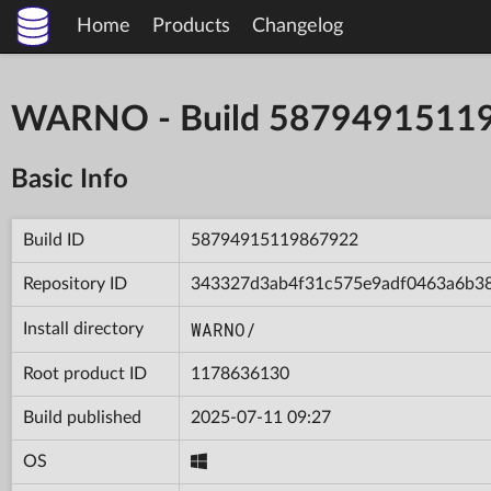
Home
Products
Changelog
WARNO - Build 5879491511
Basic Info
Build ID
58794915119867922
Repository ID
343327d3ab4f31c575e9adf0463a6b3
WARNO/
Install directory
Root product ID
1178636130
Build published
2025-07-11 09:27
OS