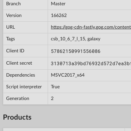
Branch
Master
Version
166262
URL
https://gog-cdn-fastly.gog.com/con
Tags
csb_10_6_7_l_15, galaxy
57862150991556086
Client ID
3130713a39bd76932d572d7ea3b
Client secret
Dependencies
MSVC2017_x64
Script interpreter
True
Generation
2
Products