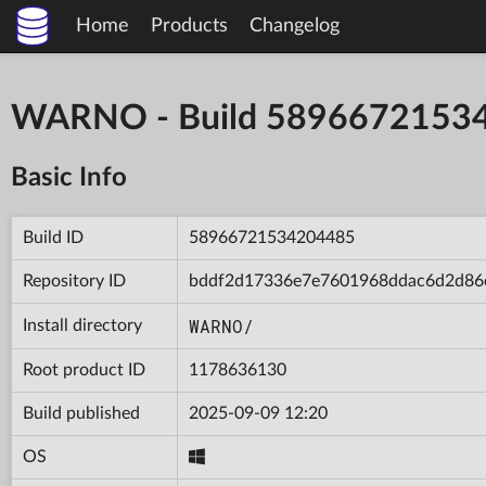
Home
Products
Changelog
WARNO - Build 5896672153
Basic Info
Build ID
58966721534204485
Repository ID
bddf2d17336e7e7601968ddac6d2d86
WARNO/
Install directory
Root product ID
1178636130
Build published
2025-09-09 12:20
OS