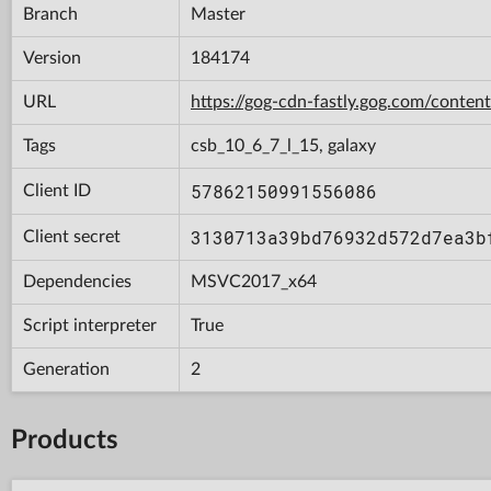
Branch
Master
Version
184174
URL
https://gog-cdn-fastly.gog.com/con
Tags
csb_10_6_7_l_15, galaxy
57862150991556086
Client ID
3130713a39bd76932d572d7ea3b
Client secret
Dependencies
MSVC2017_x64
Script interpreter
True
Generation
2
Products