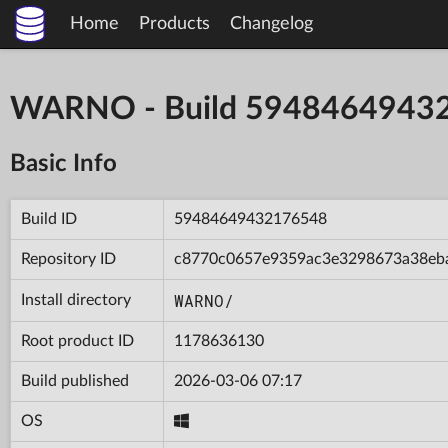
Home
Products
Changelog
WARNO - Build 5948464943
Basic Info
Build ID
59484649432176548
Repository ID
c8770c0657e9359ac3e3298673a38eb
WARNO/
Install directory
Root product ID
1178636130
Build published
2026-03-06 07:17
OS