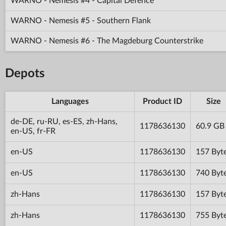
WARNO - Nemesis #4 - Capital Defence
WARNO - Nemesis #5 - Southern Flank
WARNO - Nemesis #6 - The Magdeburg Counterstrike
Depots
Languages
Product ID
Size
de-DE, ru-RU, es-ES, zh-Hans,
1178636130
60.9 GB
en-US, fr-FR
en-US
1178636130
157 Byt
en-US
1178636130
740 Byt
zh-Hans
1178636130
157 Byt
zh-Hans
1178636130
755 Byt