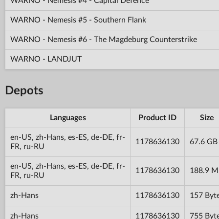
WARNO - Nemesis #4 - Capital Defence
WARNO - Nemesis #5 - Southern Flank
WARNO - Nemesis #6 - The Magdeburg Counterstrike
WARNO - LANDJUT
Depots
Languages
Product ID
Size
en-US, zh-Hans, es-ES, de-DE, fr-
1178636130
67.6 GB
FR, ru-RU
en-US, zh-Hans, es-ES, de-DE, fr-
1178636130
188.9 
FR, ru-RU
zh-Hans
1178636130
157 Byt
zh-Hans
1178636130
755 Byt