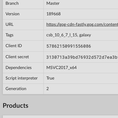
Branch
Master
Version
189668
URL
https://gog-cdn-fastly.gog.com/con
Tags
csb_10_6_7_l_15, galaxy
57862150991556086
Client ID
3130713a39bd76932d572d7ea3b
Client secret
Dependencies
MSVC2017_x64
Script interpreter
True
Generation
2
Products