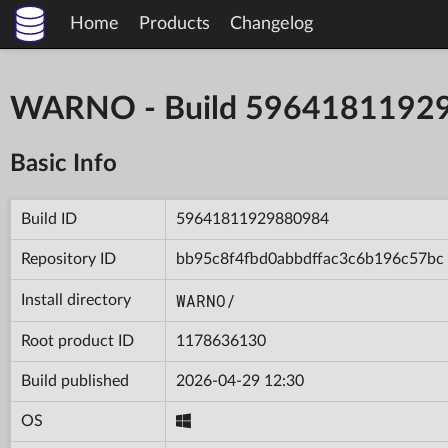
Home
Products
Changelog
WARNO - Build 5964181192
Basic Info
Build ID
59641811929880984
Repository ID
bb95c8f4fbd0abbdffac3c6b196c57bc
WARNO/
Install directory
Root product ID
1178636130
Build published
2026-04-29 12:30
OS